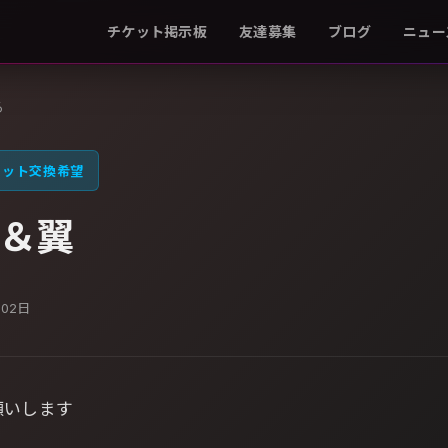
チケット掲示板
友達募集
ブログ
ニュー
る
ケット交換希望
＆翼
月02日
願いします