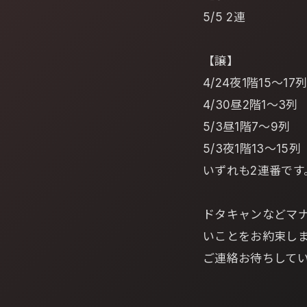
5/5 2連
【譲】
4/24夜1階15～17
4/30昼2階1～3列
5/3昼1階7～9列
5/3夜1階13～15列
いずれも2連番です
ドタキャンなどマ
いことをお約束し
ご連絡お待ちして