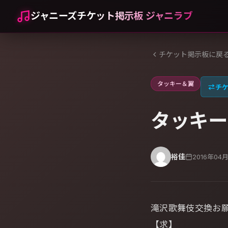
ジャニーズチケット掲示板 ジャニラブ
チケット掲示板に戻
タッキー＆翼
⇄
チ
タッキー
裕佳
2016年04
滝沢歌舞伎交換お
【求】