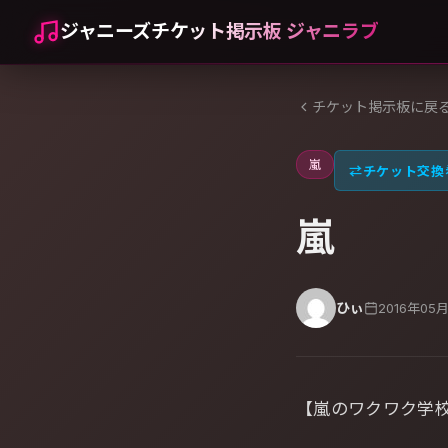
ジャニーズチケット掲示板 ジャニラブ
チケット掲示板に戻
嵐
⇄
チケット交換
嵐
ひぃ
2016年05
【嵐のワクワク学校