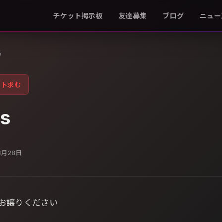
チケット掲示板
友達募集
ブログ
ニュー
る
ット求む
ds
8月28日
枚お譲りください