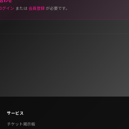
合わせ
ログイン
または
会員登録
が必要です。
サービス
チケット掲示板