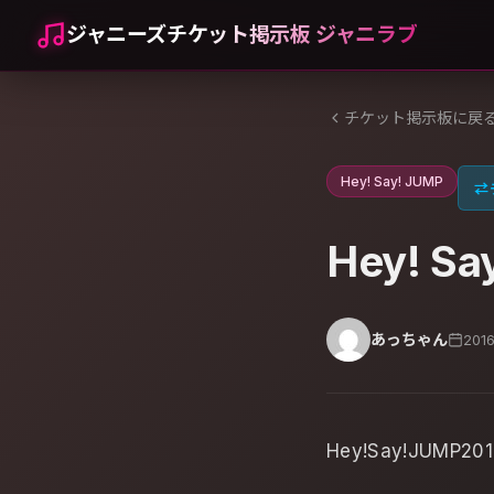
ジャニーズチケット掲示板 ジャニラブ
チケット掲示板に戻
Hey! Say! JUMP
⇄
Hey! Sa
あっちゃん
201
Hey!Say!JUMP2