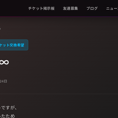
チケット掲示板
友達募集
ブログ
ニュー
る
ケット交換希望
∞
月24日
トですが、
ったため