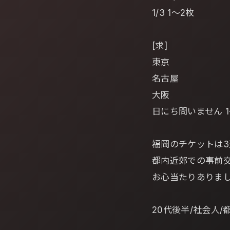
1/3 1～2枚
[求]
東京
名古屋
大阪
日にち問いません 1
福岡のチケットは
都内近郊での事前
お心当たりありま
20代後半/社会人/