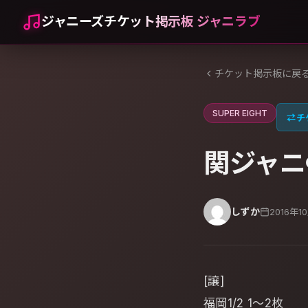
ジャニーズチケット掲示板 ジャニラブ
チケット掲示板に戻
SUPER EIGHT
⇄
チ
関ジャニ
しずか
2016年1
[譲]
福岡1/2 1～2枚