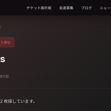
チケット掲示板
友達募集
ブログ
ニュー
る
ット求む
ds
1月17日
 ２枚探しています。