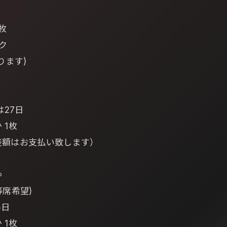
枚
ク
ります)
は27日
 1枚
差額はお支払い致します）
∞
同等席希望)
5日
 1枚