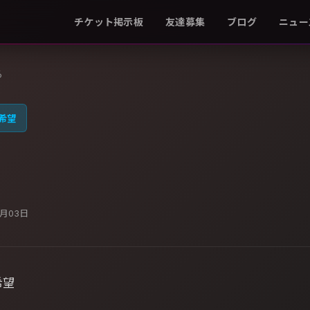
チケット掲示板
友達募集
ブログ
ニュー
る
希望
2月03日
希望