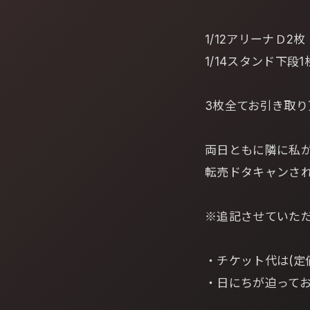
1/12アリーナＤ2枚
1/14スタンド下段1
3枚全てお引き取
両日ともに隣に私
転売ドタキャンさ
※追記させていた
・チケット代は(定
・日にちが迫ってお