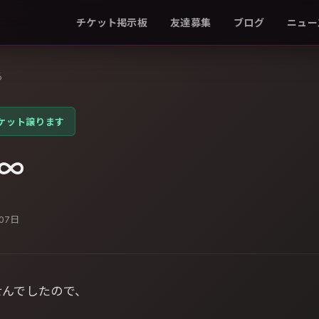
チケット掲示板
友達募集
ブログ
ニュー
る
ケット譲ります
∞
月07日
せんでしたので、
。