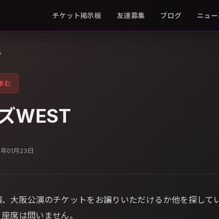
チケット掲示板
友達募集
ブログ
ニュー
る
求む
ズWEST
7年01月23日
演、大阪公演のチケットをお譲りいただけるか他を探して
、座席は問いません。