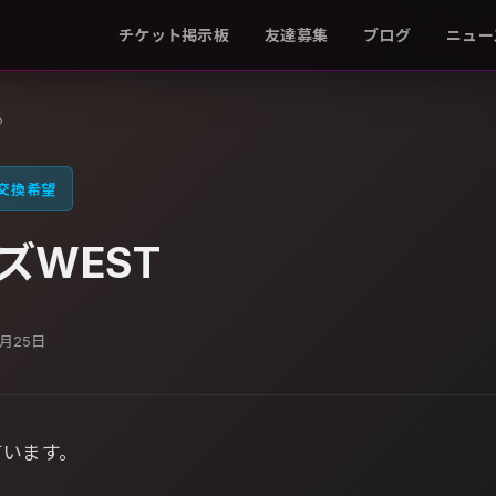
チケット掲示板
友達募集
ブログ
ニュー
る
交換希望
ズWEST
1月25日
ています。