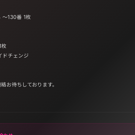
 ～130番 1枚
1枚
イドチェンジ
。
連絡お待ちしております。