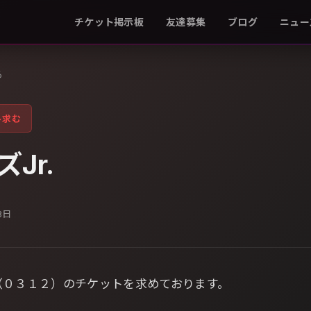
チケット掲示板
友達募集
ブログ
ニュー
る
ト求む
Jr.
3日
（０３１２）のチケットを求めております。