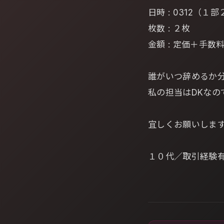
日時 : 0312（
枚数 : ２枚
金額 : 定価＋手
誰がいつ辞めるか
私の担当はDKなの
宜しくお願いしま
１０代／取引経験有