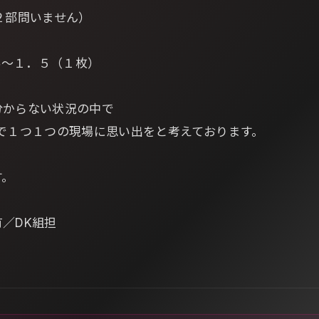
１部２部問いません）
数料～１．５（１枚）
分からない状況の中で
で１つ１つの現場に思い出をと考えております。
す。
／DK組担