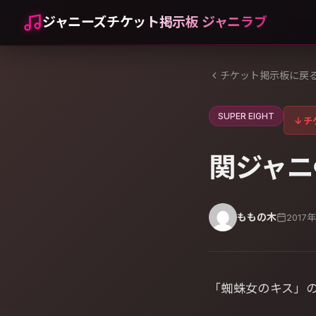
ジャニーズチケット掲示板 ジャニラブ
チケット掲示板に戻
SUPER EIGHT
↓
チ
関ジャニ
ももの木
2017
「蜘蛛女のキス」