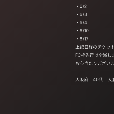
・6/2
・6/3
・6/4
・6/10
・6/17
上記日程のチケット
FC枠先行は全滅
お心当たりござい
大阪府 40代 大