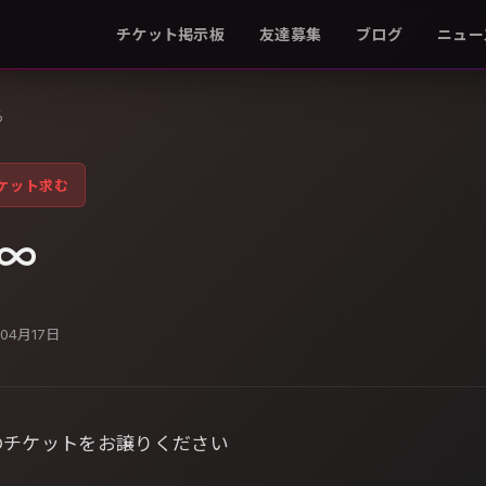
チケット掲示板
友達募集
ブログ
ニュー
る
ケット求む
∞
年04月17日
のチケットをお譲りください