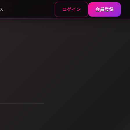
ログイン
会員登録
ス