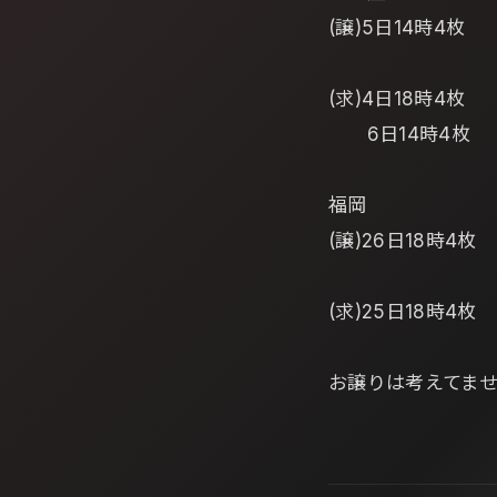
(譲)5日14時4枚
(求)4日18時4枚
6日14時4枚
福岡
(譲)26日18時4枚
(求)25日18時4枚
お譲りは考えてま