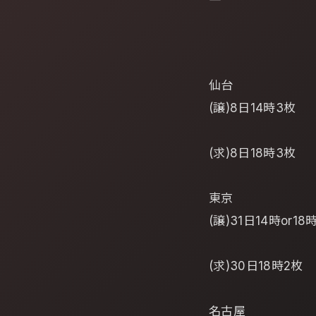
仙台
(譲)8日14時3枚
(求)8日18時3枚
東京
(譲)31日14時or18
(求)30日18時2枚
名古屋