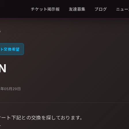
チケット掲示板
友達募集
ブログ
ニュー
る
ト交換希望
N
7年05月29日
サート下記との交換を探しております。
す