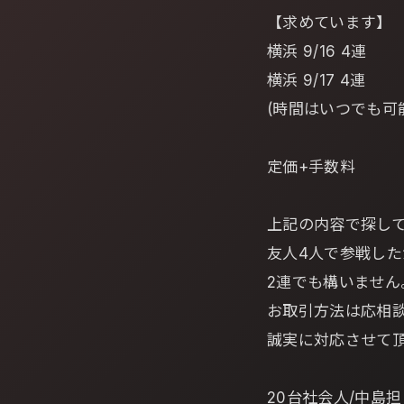
【求めています】
横浜 9/16 4連
横浜 9/17 4連
(時間はいつでも可
定価+手数料
上記の内容で探し
友人4人で参戦した
2連でも構いません
お取引方法は応相
誠実に対応させて
20台社会人/中島担