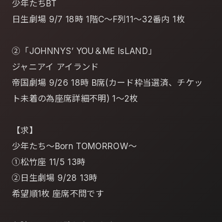
少年たちBT
日生劇場 9/7 18時 1階C～F列11～32番内 1枚
②「JOHNNYS’ YOU＆ME IsLAND」
ジャニアイ アイランド
帝国劇場 9/26 18時 B席(カード枠当選済、チケッ
ト未着の為座席詳細不明) 1～2枚
【求】
少年たち～Born TOMORROW～
①松竹座 11/5 13時
②日生劇場 9/28 13時
希望順1枚 座席不問です