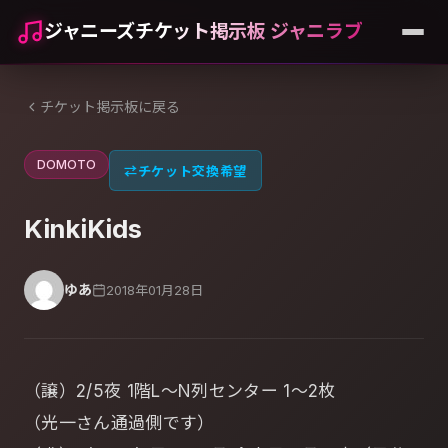
ジャニーズチケット掲示板 ジャニラブ
チケット掲示板に戻る
DOMOTO
⇄
チケット交換希望
KinkiKids
ゆあ
2018年01月28日
（譲）2/5夜 1階L～N列センター 1～2枚
（光一さん通過側です）