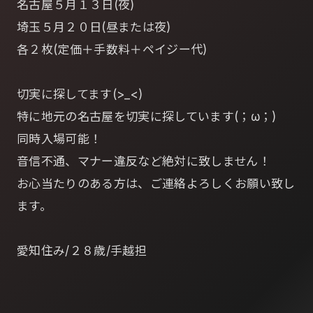
名古屋５月１３日(夜)
埼玉５月２０日(昼または夜)
各２枚(定価＋手数料＋ペイジー代)
切実に探してます(>_<)
特に地元の名古屋を切実に探しています(；ω；)
同時入場可能！
音信不通、マナー違反など絶対に致しません！
お心当たりのある方は、ご連絡よろしくお願い致し
ます。
愛知住み/２８歳/手越担