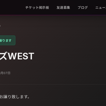
チケット掲示板
友達募集
ブログ
ニュー
る
譲ります
ズWEST
3月07日
公演お譲り致します。