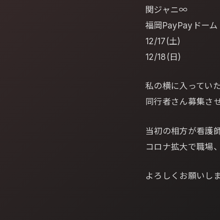
関ジャニ∞
福岡PayPayドーム
12/17(土)
12/18(日)
私の横に入ってい
同行者さん募集さ
当初の相方が看護
コロナ拡大で職場
よろしくお願いし