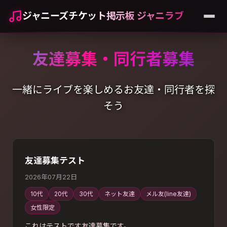
ジャニーズチケット掲示板 ジャニラブ
友達募集・同行者募集
一緒にライブを楽しめるお友達・同行者を探
そう
友達募集テスト
2026年07月22日
10代
20代
30代
ネット友達
メル友(line友達)
女性限定
これはテストです友達募集です。