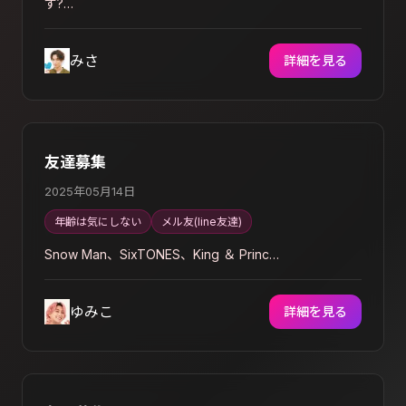
す?…
みさ
詳細を見る
友達募集
2025年05月14日
年齢は気にしない
メル友(line友達)
Snow Man、SixTONES、King ＆ Princ…
ゆみこ
詳細を見る