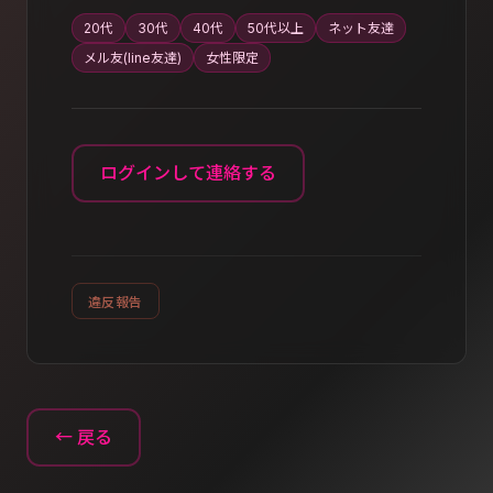
20代
30代
40代
50代以上
ネット友達
メル友(line友達)
女性限定
ログインして連絡する
違反報告
← 戻る