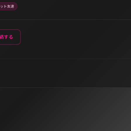
ット友達
絡する