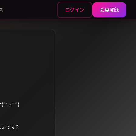
ログイン
会員登録
ス
 ‘ ˶)
しいです?