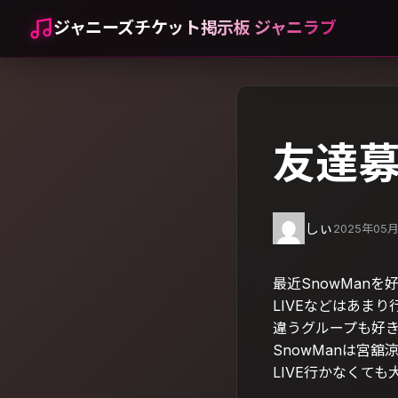
ジャニーズチケット掲示板 ジャニラブ
友達
しぃ
2025年05
最近SnowManを
LIVEなどはあまり
違うグループも好
SnowManは宮
LIVE行かなくて