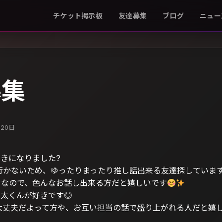
チケット掲示板
友達募集
ブログ
ニュー
募集
月20日
好きになりました?
行かないため、ゆったりまったり推し話出来る友達探しています(˶’ ᵕ
きなので、色んなお話し出来る方だと嬉しいです
舘涼太くんが好きです◎
も大丈夫だよって方や、お互い担当の話で盛り上がれる人だと嬉