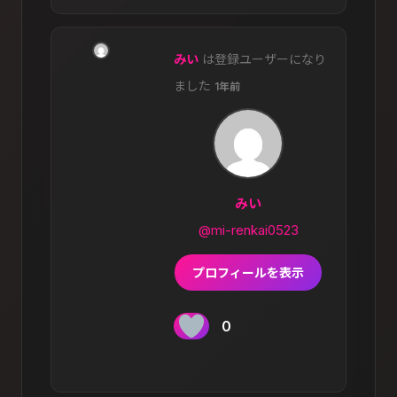
みい
は登録ユーザーになり
ました
1年前
みい
@mi-renkai0523
プロフィールを表示
0