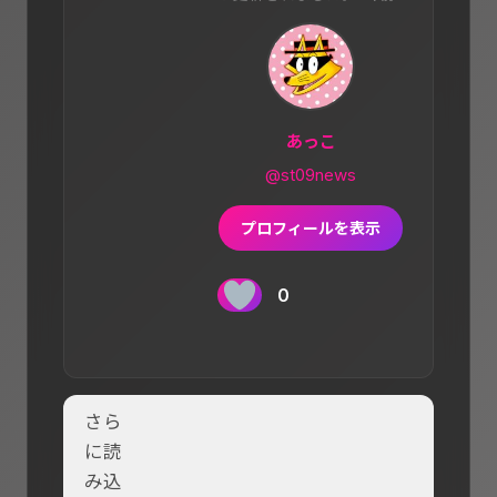
あっこ
@st09news
プロフィールを表示
0
さら
に読
み込