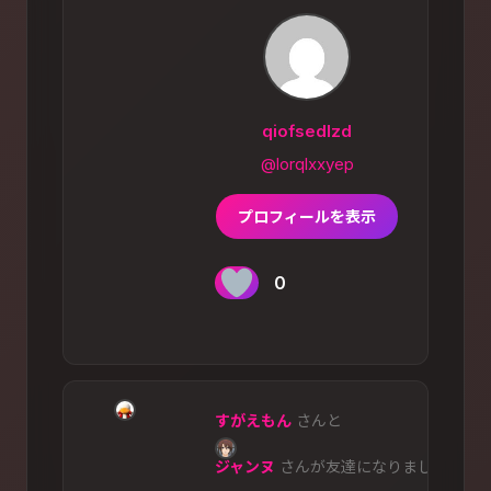
qiofsedlzd
@lorqlxxyep
プロフィールを表示
0
すがえもん
さんと
ジャンヌ
さんが友達になりまし