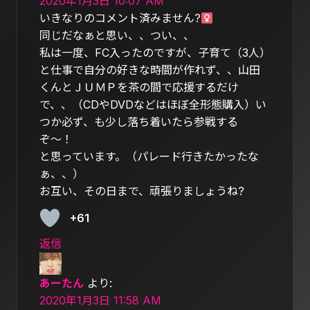
2020年1月3日 10:07 AM
いきなりのコメント済みません?‍
同じだなぁと思い、、つい、、
私は一度、FC入ったのですが、子育て（3人）
と仕事で自分の好きな時間が作れず、、山田
くんとＪＵＭＰを茶の間で応援するだけ
で、、（CDやDVDなどはほぼ全形態購入）い
つか必ず、も少し落ち着いたら参戦する
ぞ〜！
と思っています。（パレード行きたかったな
ぁ、、）
お互い、その日まで、頑張りましょうね?
+61
返信
あーたん
より:
2020年1月3日 11:58 AM