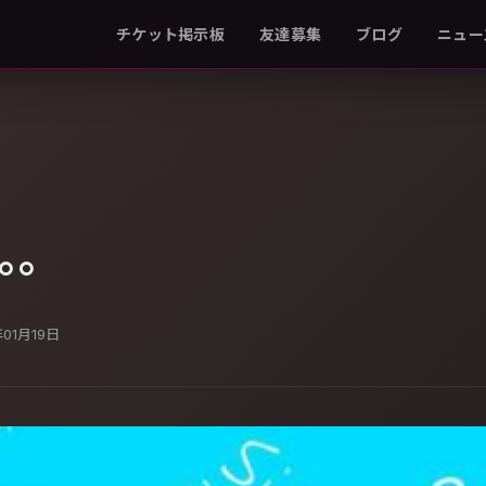
チケット掲示板
友達募集
ブログ
ニュー
｡｡
年01月19日