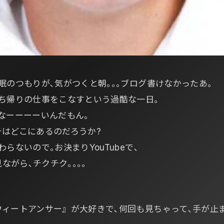
眠のつもりが､気がつくと朝｡｡｡ブログ書けなかったあ｡
ち帰りの仕事をこなすという過酷な一日｡
なーーーーいんだもん｡
はどこにあるのだろうか?
らないので｡お決まりYouTubeで､
を見ながら､チクチク｡｡｡｡
ィートアンサー』が大好きで､何回も見ちゃって､手が止