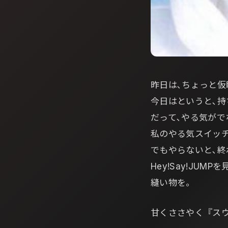
昨日は､ちょっと仮
今日はというと､持
だって､やる気がで
私のやる気スイッチ
でもやらないと､終わ
Hey!Say!JUMP
縫い物を｡
甘くささやく『スウ