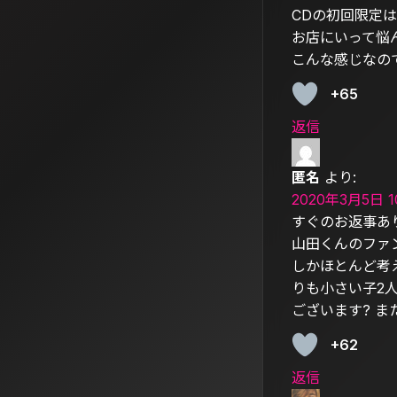
CDの初回限定
お店にいって悩
こんな感じなの
+65
返信
匿名
より:
2020年3月5日 1
すぐのお返事あ
山田くんのファ
しかほとんど考
りも小さい子2
ございます? ま
+62
返信