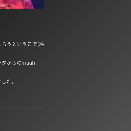
らうというこで(勝
タからのmuah
ーでした。