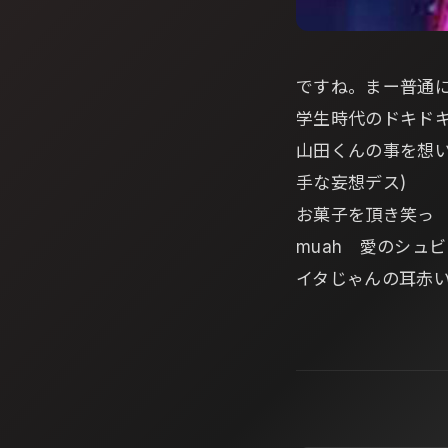
ですね。まー普通
学生時代のドキド
山田くんの事を想
手な妄想デス)
お菓子を頂き笑っ 
muah 愛のシュビド
イタじゃんの耳赤