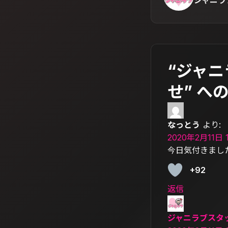
ジャニラ
“ジャ
せ” へ
なっとう
より:
2020年2月11日 1
今日気付きまし
+92
返信
ジャニラブスタ